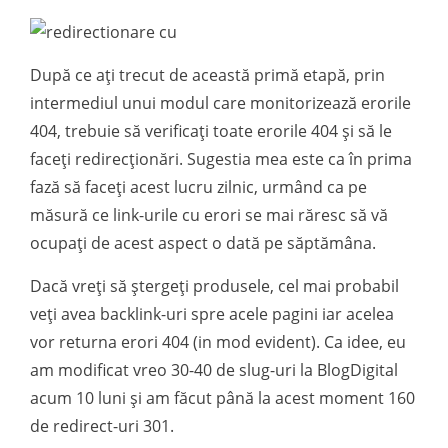
După ce ați trecut de această primă etapă, prin
intermediul unui modul care monitorizează erorile
404, trebuie să verificați toate erorile 404 și să le
faceți redirecționări. Sugestia mea este ca în prima
fază să faceți acest lucru zilnic, urmând ca pe
măsură ce link-urile cu erori se mai răresc să vă
ocupați de acest aspect o dată pe săptămâna.
Dacă vreți să ștergeți produsele, cel mai probabil
veți avea backlink-uri spre acele pagini iar acelea
vor returna erori 404 (in mod evident). Ca idee, eu
am modificat vreo 30-40 de slug-uri la BlogDigital
acum 10 luni și am făcut până la acest moment 160
de redirect-uri 301.