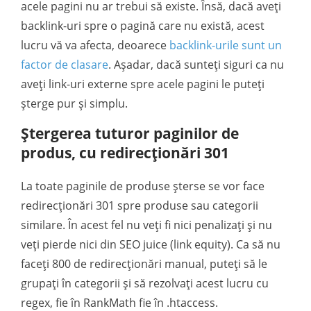
acele pagini nu ar trebui să existe. Însă, dacă aveți
backlink-uri spre o pagină care nu există, acest
lucru vă va afecta, deoarece
backlink-urile sunt un
factor de clasare
. Așadar, dacă sunteți siguri ca nu
aveți link-uri externe spre acele pagini le puteți
șterge pur și simplu.
Ștergerea tuturor paginilor de
produs, cu redirecționări 301
La toate paginile de produse șterse se vor face
redirecționări 301 spre produse sau categorii
similare. În acest fel nu veți fi nici penalizați și nu
veți pierde nici din SEO juice (link equity). Ca să nu
faceți 800 de redirecționări manual, puteți să le
grupați în categorii și să rezolvați acest lucru cu
regex, fie în RankMath fie în .htaccess.