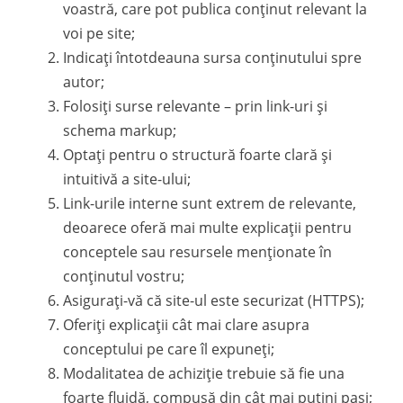
voastră, care pot publica conținut relevant la
voi pe site;
Indicați întotdeauna sursa conținutului spre
autor;
Folosiți surse relevante – prin link-uri și
schema markup;
Optați pentru o structură foarte clară și
intuitivă a site-ului;
Link-urile interne sunt extrem de relevante,
deoarece oferă mai multe explicații pentru
conceptele sau resursele menționate în
conținutul vostru;
Asigurați-vă că site-ul este securizat (HTTPS);
Oferiți explicații cât mai clare asupra
conceptului pe care îl expuneți;
Modalitatea de achiziție trebuie să fie una
foarte fluidă, compusă din cât mai putini pași;