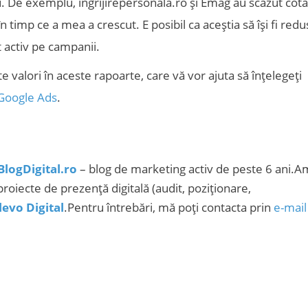
. De exemplu, ingrijirepersonala.ro și Emag au scăzut cota
n timp ce a mea a crescut. E posibil ca aceștia să își fi redu
t activ pe campanii.
e valori în aceste rapoarte, care vă vor ajuta să înțelegeți
Google Ads
.
BlogDigital.ro
– blog de marketing activ de peste 6 ani.A
proiecte de prezență digitală (audit, poziționare,
levo Digital
.Pentru întrebări, mă poți contacta prin
e-mail