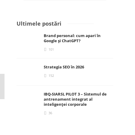
Ultimele postări
Brand personal: cum apari în
Google și ChatGPT?
101
Strategia SEO în 2026
152
IBQ-SIARSL PILOT 3 – Sistemul de
antrenament integrat al
inteligenței corporale
36