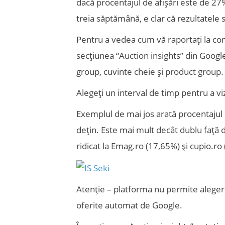
dacă procentajul de afișări este de 2
treia săptămână, e clar că rezultatele
Pentru a vedea cum vă raportați la com
secțiunea “Auction insights” din Google
group, cuvinte cheie și product group.
Alegeți un interval de timp pentru a viz
Exemplul de mai jos arată procentajul 
dețin. Este mai mult decât dublu față 
ridicat la Emag.ro (17,65%) și cupio.ro
Atenție – platforma nu permite aleger
oferite automat de Google.