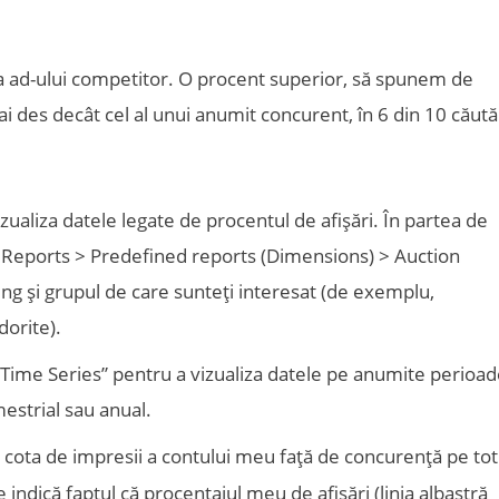
a ad-ului competitor. O procent superior, să spunem de
i des decât cel al unui anumit concurent, în 6 din 10 căutăr
ualiza datele legate de procentul de afișări. În partea de
la Reports > Predefined reports (Dimensions) > Auction
ing și grupul de care sunteți interesat (de exemplu,
dorite).
ți „Time Series” pentru a vizualiza datele pe anumite perioa
mestrial sau anual.
 cota de impresii a contului meu față de concurență pe tot
 indică faptul că procentajul meu de afișări (linia albastră