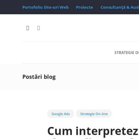
Portofoliu Site-uri Web
Proiecte
Consultanță & Aud
STRATEGIE O
Postări blog
Google Ads
Strategie On-line
Cum interpretezi