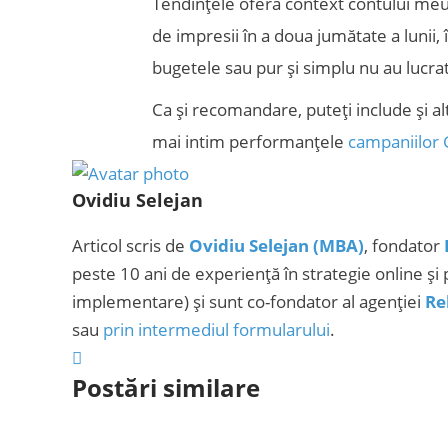
Tendințele oferă context contului meu
de impresii în a doua jumătate a lunii, î
bugetele sau pur și simplu nu au lucra
Ca și recomandare, puteți include și alt
mai intim performanțele
campaniilor 
Ovidiu Selejan
Articol scris de
Ovidiu Selejan (MBA)
, fondator
peste 10 ani de experiență în strategie online și 
implementare) și sunt co-fondator al agenției
Re
sau
prin intermediul formularului
.
Postări similare