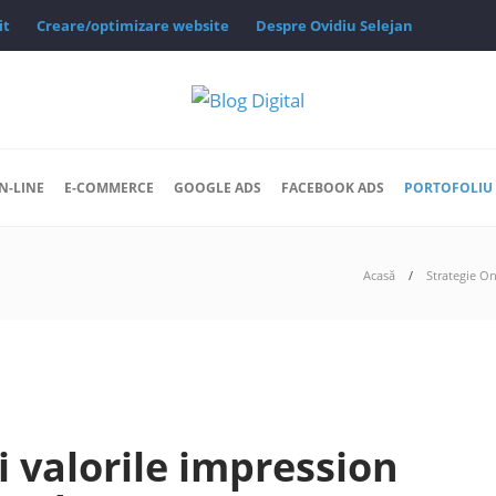
it
Creare/optimizare website
Despre Ovidiu Selejan
N-LINE
E-COMMERCE
GOOGLE ADS
FACEBOOK ADS
PORTOFOLIU 
Acasă
Strategie On
 valorile impression