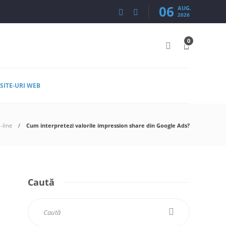
06
AUG.
2026
0
SITE-URI WEB
-line
Cum interpretezi valorile impression share din Google Ads?
Caută