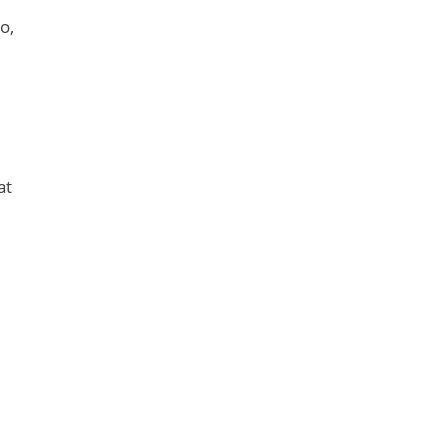
o,
at