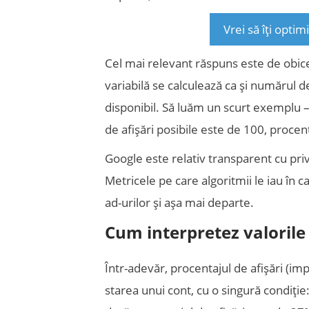
Vrei să îți optim
Cel mai relevant răspuns este de obice
variabilă se calculează ca și numărul de
disponibil. Să luăm un scurt exemplu – 
de afișări posibile este de 100, procent
Google este relativ transparent cu priv
Metricele pe care algoritmii le iau în c
ad-urilor și așa mai departe.
Cum interpretez valorile
Într-adevăr, procentajul de afișări (i
starea unui cont, cu o singură condiție