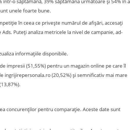
7% într-o săptămână, 39% săptămâna următoare și 54% în a
 sunt unele foarte bune.
petiție în ceea ce privește numărul de afișări, accesați
 Ads. Puteți analiza metricele la nivel de campanie, ad-
ualiza informațiile disponibile.
de impresii (51,55%) pentru un magazin online pe care îl
de ingrijirepersonala.ro (20,52%) și semnificativ mai mare
 (13,87%).
ea concurenților pentru comparație. Aceste date sunt