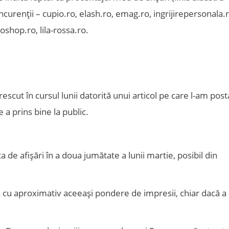
curenții – cupio.ro, elash.ro, emag.ro, ingrijirepersonala.r
goshop.ro, lila-rossa.ro.
rescut în cursul lunii datorită unui articol pe care l-am post
a prins bine la public.
a de afișări în a doua jumătate a lunii martie, posibil din
na cu aproximativ aceeași pondere de impresii, chiar dacă a