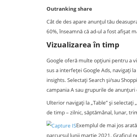
Outranking share
Cât de des apare anunțul tău deasupr
60%, înseamnă că ad-ul a fost afișat ma
Vizualizarea în timp
Google oferă multe opțiuni pentru a viz
sus a interfeței Google Ads, navigați 
insights. Selectați Search și/sau Shopp
campania A sau grupurile de anunțuri 
Ulterior navigați la „Table” și selecta
de timp – zilnic, săptămânal, lunar, tri
Exemplul de mai jos arată
parcursul lunii martie 2021. Graficul ne