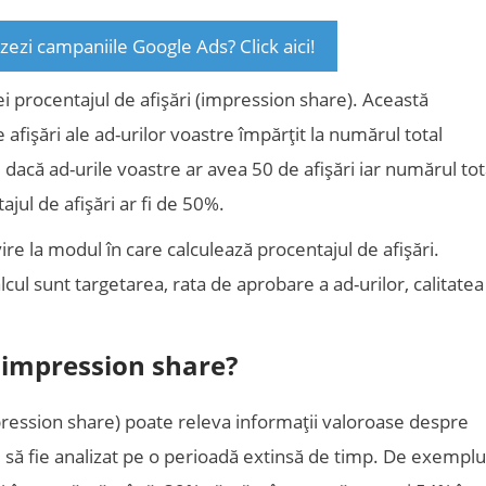
izezi campaniile Google Ads? Click aici!
i procentajul de afișări (impression share). Această
 afișări ale ad-urilor voastre împărțit la numărul total
dacă ad-urile voastre ar avea 50 de afișări iar numărul tot
ajul de afișări ar fi de 50%.
ire la modul în care calculează procentajul de afișări.
alcul sunt targetarea, rata de aprobare a ad-urilor, calitatea
 impression share?
mpression share) poate releva informații valoroase despre
: să fie analizat pe o perioadă extinsă de timp. De exemplu