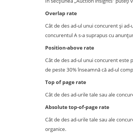
În secțiunea „Auction insights” puteți 
Overlap rate
Cât de des ad-ul unui concurent și ad-u
concurentul A s-a suprapus cu anunțur
Position-above rate
Cât de des ad-ul unui concurent este po
de peste 30% înseamnă că ad-ul competiț
Top of page rate
Cât de des ad-urile tale sau ale concur
Absolute top-of-page rate
Cât de des ad-urile tale sau ale concur
organice.