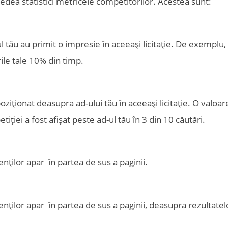
vedea statistici metricele competitorilor. Acestea sunt:
l tău au primit o impresie în aceeași licitație. De exemplu,
ile tale 10% din timp.
ziționat deasupra ad-ului tău în aceeași licitație. O valoar
iei a fost afișat peste ad-ul tău în 3 din 10 căutări.
enților apar în partea de sus a paginii.
enților apar în partea de sus a paginii, deasupra rezultatel