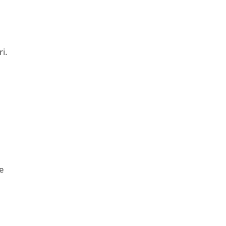
i.
de