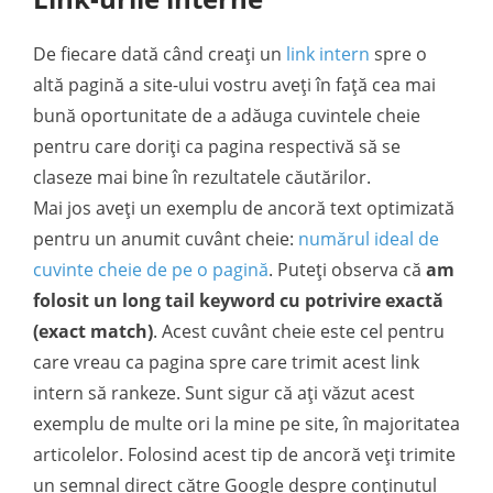
De fiecare dată când creați un
link intern
spre o
altă pagină a site-ului vostru aveți în față cea mai
bună oportunitate de a adăuga cuvintele cheie
pentru care doriți ca pagina respectivă să se
claseze mai bine în rezultatele căutărilor.
Mai jos aveți un exemplu de ancoră text optimizată
pentru un anumit cuvânt cheie:
numărul ideal de
cuvinte cheie de pe o pagină
. Puteți observa că
am
folosit un long tail keyword cu potrivire exactă
(exact match)
. Acest cuvânt cheie este cel pentru
care vreau ca pagina spre care trimit acest link
intern să rankeze. Sunt sigur că ați văzut acest
exemplu de multe ori la mine pe site, în majoritatea
articolelor. Folosind acest tip de ancoră veți trimite
un semnal direct către Google despre conținutul