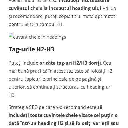
Recomandarea este să
includeți întotdeauna
cuvântul cheie la începutul heading-ului H1
. Ca
și recomandare, puteți copia titlul meta optimizat
pentru SEO în câmpul H1.
Tag-urile H2-H3
Puteți include
oricâte tag-uri H2/H3 doriți
. Cea
mai bună practică în acest caz este să folosiți H2
pentru topicurile principale de pe pagină și
ulterior, să continuați structurat, cu heading-uri
H3.
Strategia SEO pe care v-o recomand este
să
includeți toate cuvintele cheie vizate cel puțin o
dată într-un heading H2 și să folosiți variații sau