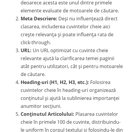
deoarece acesta este unul dintre primele
elemente evaluate de motoarele de căutare.
Meta Descriere:
Deși nu influențează direct
clasarea, includerea cuvintelor cheie aici
crește relevanța și poate influența rata de
click-through.
URL:
Un URL optimizat cu cuvinte cheie
relevante ajută la clarificarea temei paginii
atât pentru utilizatori, cât și pentru motoarele
de căutare.
Heading-uri (H1, H2, H3, etc.):
Folosirea
cuvintelor cheie în heading-uri organizează
conținutul și ajută la sublinierea importanței
anumitor secțiuni.
Conținutul Articolului:
Plasarea cuvintelor
cheie în primele 100 de cuvinte, distribuindu-
le uniform în corpul textului și folosindu-le din