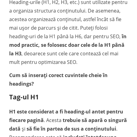
Heading-urile (H1, H2, H3, etc.) sunt utilizate pentru
a organiza structura conținutului. De asemenea,
acestea organizează conținutul, astfel încât să fie
mai ușor de parcurs și de citit. Puteți folosi
heading-uri de la H1 până la H6, dar pentru SEO,
în
mod practic, se folosesc doar cele de la H1 până
la H3
, deoarece sunt cele care contează cel mai
mult pentru optimizarea SEO.
Cum să inserați corect cuvintele cheie în
headings?
Tag-ul H1
H1 este considerat a fi heading-ul antet pentru
fiecare pagină
. Acesta
trebuie să apară o singură
dată
și
să fie în partea de sus a conținutului
.