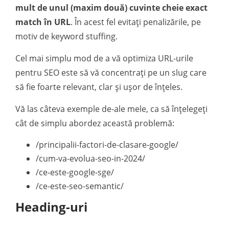
mult de unul (maxim două) cuvinte cheie exact
match în URL
. În acest fel evitați penalizările, pe
motiv de keyword stuffing.
Cel mai simplu mod de a vă optimiza URL-urile
pentru SEO este să vă concentrați pe un slug care
să fie foarte relevant, clar și ușor de înțeles.
Vă las câteva exemple de-ale mele, ca să înțelegeți
cât de simplu abordez această problemă:
/principalii-factori-de-clasare-google/
/cum-va-evolua-seo-in-2024/
/ce-este-google-sge/
/ce-este-seo-semantic/
Heading-uri