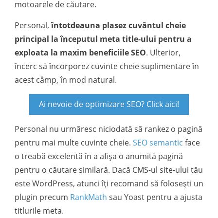
motoarele de căutare.
Personal,
întotdeauna plasez cuvântul cheie
principal la începutul meta title-ului pentru a
exploata la maxim beneficiile SEO
. Ulterior,
încerc să încorporez cuvinte cheie suplimentare în
acest câmp, în mod natural.
Ai nevoie de optimizare SEO? Click aici!
Personal nu urmăresc niciodată să rankez o pagină
pentru mai multe cuvinte cheie.
SEO semantic
face
o treabă excelentă în a afișa o anumită pagină
pentru o căutare similară. Dacă CMS-ul site-ului tău
este WordPress, atunci îți recomand să folosești un
plugin precum
RankMath
sau Yoast pentru a ajusta
titlurile meta.