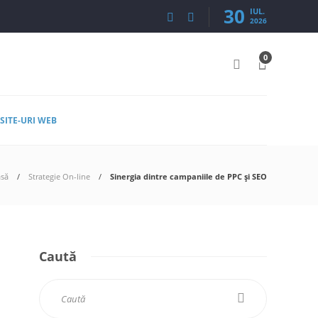
30
IUL.
2026
0
SITE-URI WEB
asă
Strategie On-line
Sinergia dintre campaniile de PPC și SEO
Caută