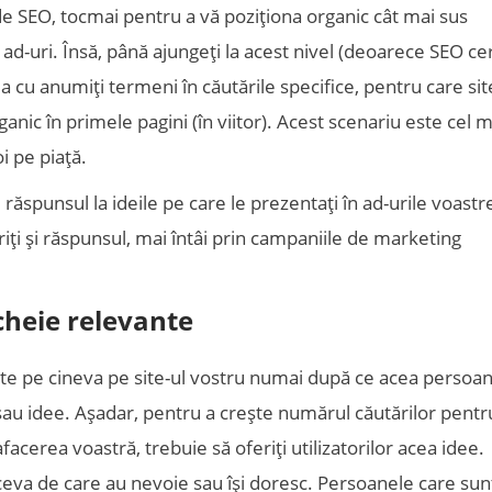
de SEO, tocmai pentru a vă poziționa organic cât mai sus
n ad-uri. Însă, până ajungeți la acest nivel (deoarece SEO ce
ea cu anumiți termeni în căutările specifice, pentru care sit
ganic în primele pagini (în viitor). Acest scenariu este cel m
i pe piață.
i răspunsul la ideile pe care le prezentați în ad-urile voastr
riți și răspunsul, mai întâi prin campaniile de marketing
cheie relevante
ite pe cineva pe site-ul vostru numai după ce acea persoa
sau idee. Așadar, pentru a crește numărul căutărilor pentr
acerea voastră, trebuie să oferiți utilizatorilor acea idee.
ceva de care au nevoie sau își doresc. Persoanele care sun