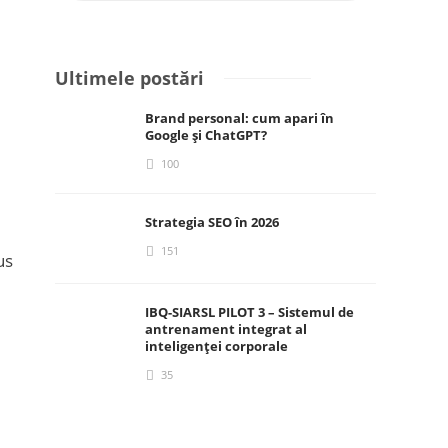
Ultimele postări
Brand personal: cum apari în
Google și ChatGPT?
100
Strategia SEO în 2026
151
us
IBQ-SIARSL PILOT 3 – Sistemul de
antrenament integrat al
inteligenței corporale
35