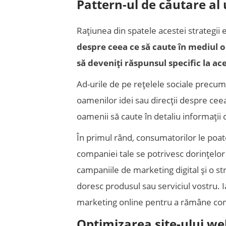
Pattern-ul de căutare al 
Rațiunea din spatele acestei strategii 
despre ceea ce să caute în mediul o
să deveniți răspunsul specific la ace
Ad-urile de pe rețelele sociale precum
oamenilor idei sau direcții despre ceea
oamenii să caute în detaliu informații
În primul rând, consumatorilor le poa
companiei tale se potrivesc dorințelor ș
campaniile de marketing digital și o st
doresc produsul sau serviciul vostru. I
marketing online pentru a rămâne com
Optimizarea site-ului we