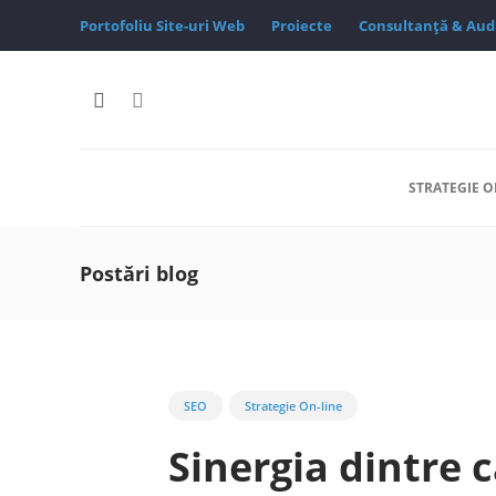
Portofoliu Site-uri Web
Proiecte
Consultanță & Aud
STRATEGIE O
Postări blog
SEO
Strategie On-line
Sinergia dintre 