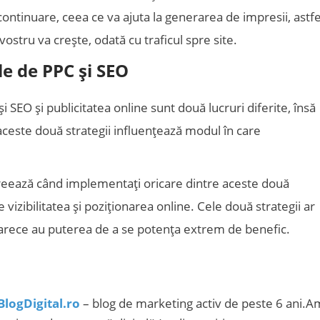
ontinuare, ceea ce va ajuta la generarea de impresii, astfe
 vostru va crește, odată cu traficul spre site.
le de PPC și SEO
și SEO și publicitatea online sunt două lucruri diferite, însă
 aceste două strategii influențează modul în care
creează când implementați oricare dintre aceste două
te vizibilitatea și poziționarea online. Cele două strategii ar
arece au puterea de a se potența extrem de benefic.
BlogDigital.ro
– blog de marketing activ de peste 6 ani.A