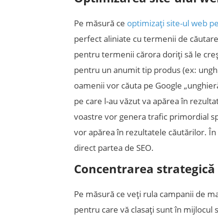
Pe măsură ce
optimizați site-ul web p
perfect aliniate cu termenii de căutare
pentru termenii cărora doriți să le cre
pentru un anumit tip produs (ex: unghie
oamenii vor căuta pe Google „unghieră 
pe care l-au văzut va apărea în rezulta
voastre vor genera trafic primordial spr
vor apărea în rezultatele căutărilor. În
direct partea de SEO.
Concentrarea strategică 
Pe măsură ce veți rula campanii de ma
pentru care vă clasați sunt în mijlocul 