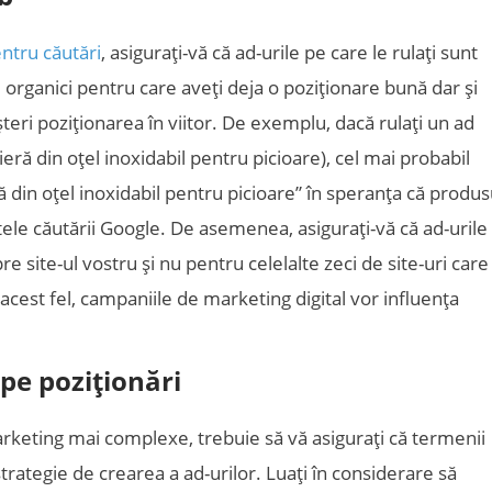
entru căutări
, asigurați-vă că ad-urile pe care le rulați sunt
 organici pentru care aveți deja o poziționare bună dar și
șteri poziționarea în viitor. De exemplu, dacă rulați un ad
ră din oțel inoxidabil pentru picioare), cel mai probabil
din oțel inoxidabil pentru picioare” în speranța că produs
tele căutării Google. De asemenea, asigurați-vă că ad-urile
e site-ul vostru și nu pentru celelalte zeci de site-uri care
 acest fel, campaniile de marketing digital vor influența
pe poziționări
rketing mai complexe, trebuie să vă asigurați că termenii
strategie de crearea a ad-urilor. Luați în considerare să