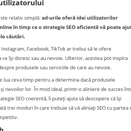
utilizatorului
este relativ simplă:
ad-urile oferă idei utilizatorilor
nline în timp ce o strategie SEO eficientă vă poate aju
le căutări.
 Instagram, Facebook, TikTok ar trebui să le ofere
 ce își doresc sau au nevoie. Ulterior, acestea pot inspira
 despre produsele sau serviciile de care au nevoie.
te lua ceva timp pentru a determina dacă produsele
i nevoilor lor. În mod ideal, printr-o aliniere de succes înt
rategie SEO coerentă, îi puteți ajuta să descopere că își
ată trei moduri în care trebuie să vă aliniați SEO cu partea
petitiv.
b