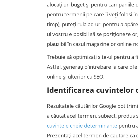
alocați un buget și pentru campaniile 
pentru termenii pe care îi veți folosi î
timp), puteți rula ad-uri pentru a apăr
ul vostru e posibil să se poziționeze or
plauzibil în cazul magazinelor online no
Trebuie să optimizați site-ul pentru a f
Astfel, generați o întrebare la care ofe
online și ulterior cu SEO.
Identificarea cuvintelor 
Rezultatele căutărilor Google pot trim
a căutat acel termen, subiect, produs 
cuvintele cheie determinante
pentru af
Prezentați acel termen de căutare ca 