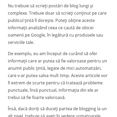
Nu trebuie să scrieți postări de blog lungi și
complexe. Trebuie doar să scrieți conținut pe care
publicul țintă îl dorește. Puteți obține aceste
informații analizând ceea ce caută de obicei
oamenii pe Google, în legătură cu produsele sau
serviciile tale.
De exemplu, eu am început de curând să ofer
informații care ar putea să fie valoroase pentru un
anumit public țintă, legate de mici automatizări,
care v-ar putea salva mult timp. Aceste articole vor
fi extrem de scurte pentru că tratează probleme
punctuale, însă punctual, informația din ele ar
trebui să fie foarte valoroasă.
Însă, dacă doriți să duceți partea de blogging la un
alt nivel, trebuie să aveți în vedere urmatoarele