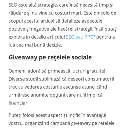
SEO este altă strategie, care însă necesită timp și
răbdare și nu vine cu costuri mari. Este dincolo de
scopul acestui articol să detalieze aspectele
pozitive și negative ale fiecărei strategii, însă puteți
explora în detaliu articolul
SEO sau PPC?
pentru a
lua cea mai bună decizie.
Giveaway pe rețelele sociale
Oamenii adoră să primească lucruri gratuite!
Diverse studii subliniază că deseori consumatorii
trec cu vederea costurile ascunse atunci când
urmăresc anumite opțiuni care nu îi implică
financiar.
Puteți folosi acest aspect științific în avantajul
vostru, organizând campanii giveaway pe rețelele