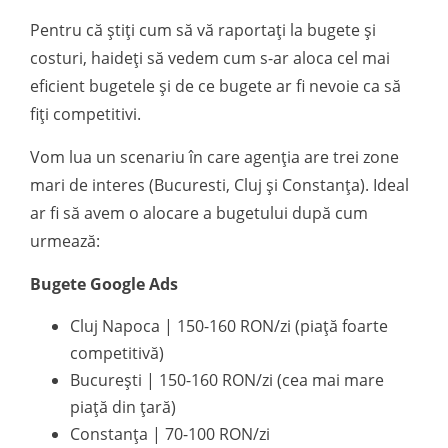
Pentru că știți cum să vă raportați la bugete și
costuri, haideți să vedem cum s-ar aloca cel mai
eficient bugetele și de ce bugete ar fi nevoie ca să
fiți competitivi.
Vom lua un scenariu în care agenția are trei zone
mari de interes (Bucuresti, Cluj și Constanța). Ideal
ar fi să avem o alocare a bugetului după cum
urmează:
Bugete Google Ads
Cluj Napoca | 150-160 RON/zi (piață foarte
competitivă)
București | 150-160 RON/zi (cea mai mare
piață din țară)
Constanța | 70-100 RON/zi