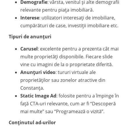
Demografie
: vârsta, venitul și alte demografii
relevante pentru piața imobiliară.
Interese
: utilizatori interesați de imobiliare,
cumpărături de case, investiții imobiliare etc.
Tipuri de anunțuri
Carusel
: excelente pentru a prezenta cât mai
multe proprietăți disponibile. Fiecare slide
vine cu imagini de la o proprietate diferită.
Anunțuri video
: tururi virtuale ale
proprietăților sau zonelor atractive din
Constanța.
Static Image Ad
: folosite pentru a împinge în
față CTA-uri relevante, cum ar fi “Descoperă
mai multe” sau “Programează o vizită”.
Conținutul ad-urilor