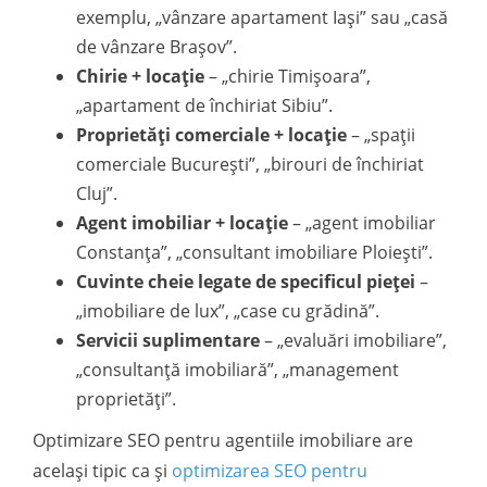
exemplu, „vânzare apartament Iași” sau „casă
de vânzare Brașov”.
Chirie + locație
– „chirie Timișoara”,
„apartament de închiriat Sibiu”.
Proprietăți comerciale + locație
– „spații
comerciale București”, „birouri de închiriat
Cluj”.
Agent imobiliar + locație
– „agent imobiliar
Constanța”, „consultant imobiliare Ploiești”.
Cuvinte cheie legate de specificul pieței
–
„imobiliare de lux”, „case cu grădină”.
Servicii suplimentare
– „evaluări imobiliare”,
„consultanță imobiliară”, „management
proprietăți”.
Optimizare SEO pentru agentiile imobiliare are
același tipic ca și
optimizarea SEO pentru