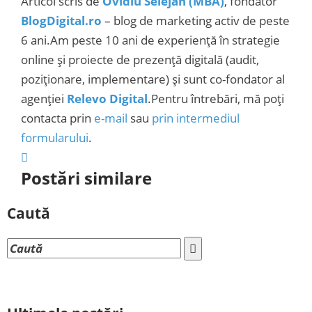
Articol scris de
Ovidiu Selejan (MBA)
, fondator
BlogDigital.ro
– blog de marketing activ de peste
6 ani.Am peste 10 ani de experiență în strategie
online și proiecte de prezență digitală (audit,
poziționare, implementare) și sunt co-fondator al
agenției
Relevo Digital
.Pentru întrebări, mă poți
contacta prin
e-mail
sau
prin intermediul
formularului
.
Postări similare
Caută