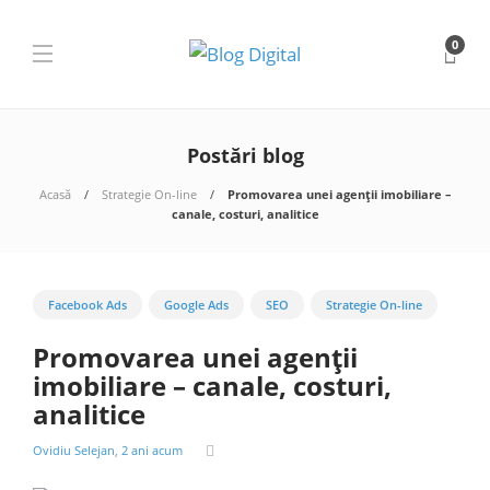
0
Postări blog
Acasă
Strategie On-line
Promovarea unei agenții imobiliare –
canale, costuri, analitice
Facebook Ads
Google Ads
SEO
Strategie On-line
Promovarea unei agenții
imobiliare – canale, costuri,
analitice
Ovidiu Selejan
,
2 ani acum