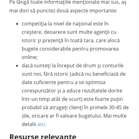
Pe lângă toate informațiile menționate mai sus, aș
mai dori să punctez două aspecte importante:
competiția la nivel de național este în
creștere, deoarece sunt multe agenții cu
istoric și prezență în toată tara, care alocă
bugete considerabile pentru promovarea
online;
dacă sunteți la început de drum și conturile
sunt noi, fără istoric (adică nu beneficiază de
date suficiente pentru a se optimiza
corespunzător și a aduce rezultatele dorite
într-un timp atât de scurt) este foarte puțin
probabil să atrageți clienți în primele 30-45 de
zile, oricare ar fi valoare bugetului. Mai multe
detalii
aici
.
Resurse relevante