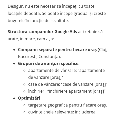
Desigur, nu este necesar să începeți cu toate
locațiile deodată. Se poate începe gradual și crește
bugetele în funcție de rezultate.
Structura campaniilor Google Ads
ar trebuie să
arate, în mare, cam așa:
Campanii separate pentru fiecare oraș
(Cluj,
Bucuresti, Constanța).
Grupuri de anunțuri specifice
:
apartamente de vânzare: “apartamente
de vanzare [oraș]”
case de vânzare: “case de vanzare [oraș]”
închirieri: “inchiriere apartament [oraș]”
Optimizări
targetare geografică pentru fiecare oraș.
cuvinte cheie relevante: includerea